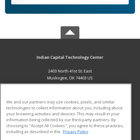
Indian Capital Technology Center
2403 North 41st St. East
Muskogee, OK 74403 US
MAIN CONTENT
Career Training
We and our partners may use cookies, pixels, and similar
technologies to collect information about you, including about
ADDITIONAL RESOURCES
your browsing activities and devices. This may result in your
information being collected by our third-party partners. By
Military
Student Blog
choosing to "Accept All Cookies", you agree to these practices,
Financial Assistance
including as described in the
Privacy Policy
Help