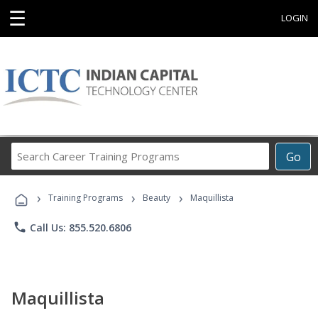
☰
LOGIN
Search
Go
Career
Training
›
›
›
Programs
Training Programs
Beauty
Maquillista
phone
Call Us: 855.520.6806
Maquillista