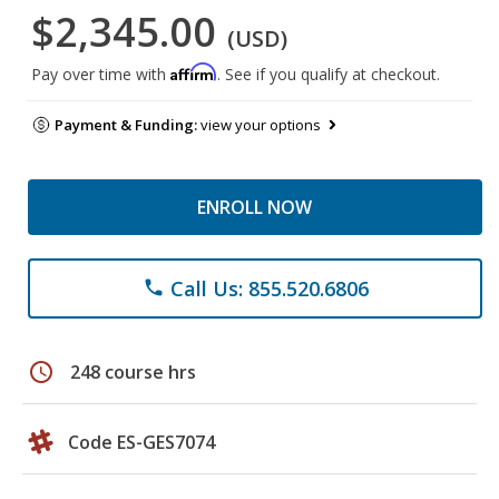
$2,345.00
(USD)
Affirm
Pay over time with
. See if you qualify at checkout.
Payment & Funding:
view your options
ENROLL NOW
Call Us: 855.520.6806
phone
schedule
248 course hrs
Code ES-GES7074