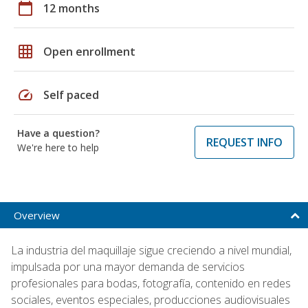
calendar_today
12 months
grid_on
Open enrollment
speed
Self paced
Have a question?
REQUEST INFO
We're here to help
Overview
La industria del maquillaje sigue creciendo a nivel mundial,
impulsada por una mayor demanda de servicios
profesionales para bodas, fotografía, contenido en redes
sociales, eventos especiales, producciones audiovisuales