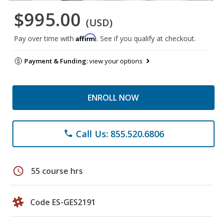
$995.00
(USD)
Affirm
Pay over time with
. See if you qualify at checkout.
Payment & Funding:
view your options
ENROLL NOW
Call Us: 855.520.6806
phone
schedule
55 course hrs
Code ES-GES2191