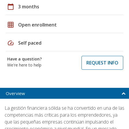
calendar_today
3 months
grid_on
Open enrollment
speed
Self paced
Have a question?
REQUEST INFO
We're here to help
Overview
La gestión financiera sólida se ha convertido en una de las
competencias más críticas para los emprendedores, ya
que las pequeñas empresas continúan impulsando el
crecimiento económico a nivel mundial. En un mercado