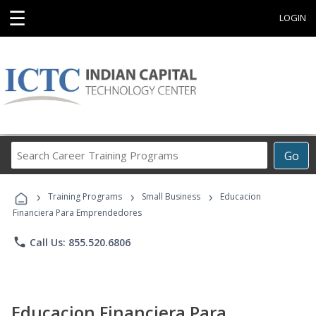
☰
LOGIN
Search
Go
Career
Training
›
›
›
Programs
Training Programs
Small Business
Educacion
Financiera Para Emprendedores
phone
Call Us: 855.520.6806
Educacion Financiera Para