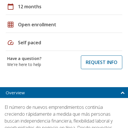
calendar_today
12 months
grid_on
Open enrollment
speed
Self paced
Have a question?
REQUEST INFO
We're here to help
Overview
El número de nuevos emprendimientos continúa
creciendo rápidamente a medida que más personas
buscan independencia financiera, flexibilidad laboral y
oportunidades de negocio en línea. Desde proyectos