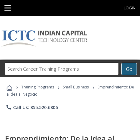
☰
LOGIN
Search
Go
Career
Training
›
›
›
Programs
Training Programs
Small Business
Emprendimiento: De
la Idea al Negocio
phone
Call Us: 855.520.6806
Emprendimiento: De la Idea al