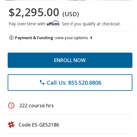
$2,295.00
(USD)
Affirm
Pay over time with
. See if you qualify at checkout.
Payment & Funding:
view your options
ENROLL NOW
Call Us: 855.520.6806
phone
schedule
222 course hrs
Code ES-GES2186